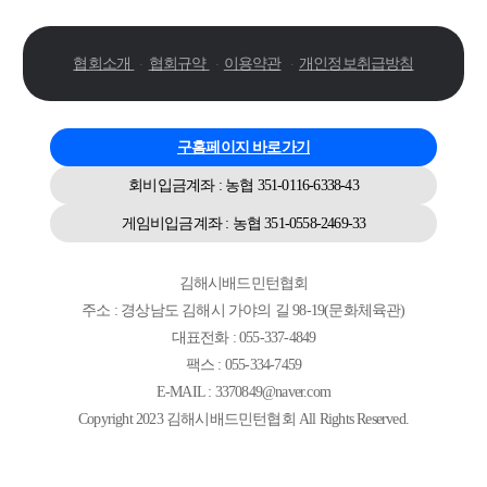
협회소개
협회규약
이용약관
개인정보취급방침
·
·
·
구홈페이지 바로가기
회비입금계좌 : 농협 351-0116-6338-43
게임비입금계좌 : 농협 351-0558-2469-33
김해시배드민턴협회
주소 : 경상남도 김해시 가야의 길 98-19(문화체육관)
대표전화 : 055-337-4849
팩스 : 055-334-7459
E-MAIL : 3370849@naver.com
Copyright 2023 김해시배드민턴협회 All Rights Reserved.